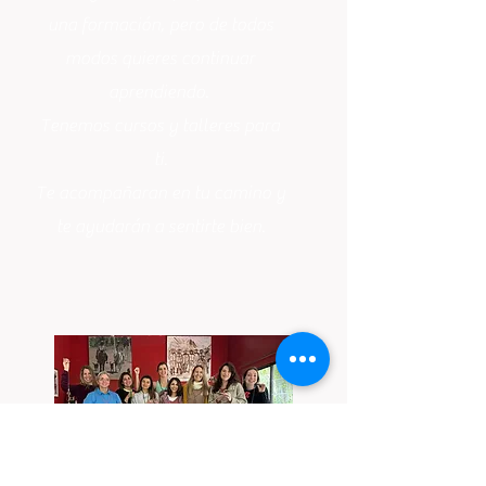
una formación, pero de todos
modos quieres continuar
aprendiendo.
Tenemos cursos y talleres para
ti.
Te acompañaran en tu camino y
te ayudarán a sentirte bien.