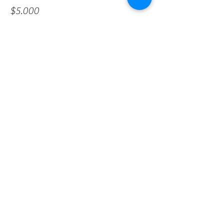
$5.000
Compartir este evento
www.madhaviyoga.ar
La Pampa 2940 - Belgrano R.
Buenos Aires - Argentina