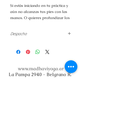
Si estás iniciando en tu práctica y
aún no alcanzas tus pies con las
manos. O quieres profundizar los
props actúan como maestros
silenciosos.
Despacho
Precio de venta no incluye
despacho.
Plazo de despacho hasta 15 días
desde la compra.
www.madhaviyoga.ar
La Pampa 2940 - Belgrano R.
Buenos Aires - Argentina